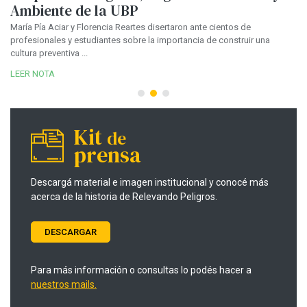
Ambiente de la UBP
i
c
María Pía Aciar y Florencia Reartes disertaron ante cientos de
profesionales y estudiantes sobre la importancia de construir una
En
n
cultura preventiva ...
an
ve
LEER NOTA
LE
Kit
de
prensa
Descargá material e imagen institucional y conocé más
acerca de la historia de Relevando Peligros.
DESCARGAR
Para más información o consultas lo podés hacer a
nuestros mails.