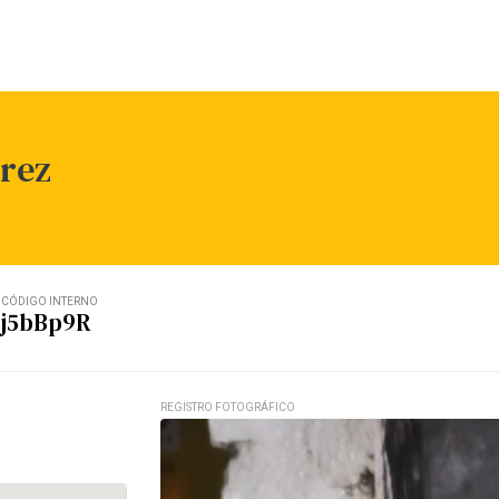
arez
CÓDIGO INTERNO
j5bBp9R
REGISTRO FOTOGRÁFICO