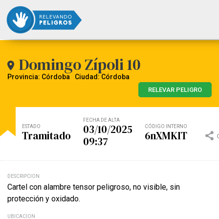
Domingo Zípoli 10
Provincia: Córdoba
Ciudad: Córdoba
RELEVAR PELIGRO
FECHA DE ALTA
03/10/2025
ESTADO
CÓDIGO INTERNO
Tramitado
6nXMKIT
09:37
DESCRIPCION
Cartel con alambre tensor peligroso, no visible, sin
protección y oxidado.
UBICACION