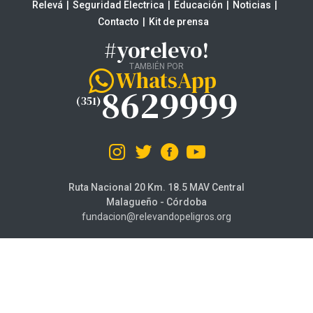
Relevá
Seguridad Electrica
Educación
Noticias
Contacto
Kit de prensa
#yorelevo!
TAMBIÉN POR
WhatsApp
8629999
(351)
Ruta Nacional 20 Km. 18.5 MAV Central
Malagueño - Córdoba
fundacion@relevandopeligros.org