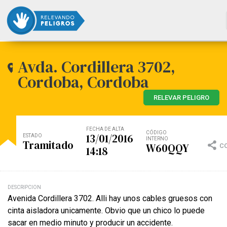
Avda. Cordillera 3702,
Cordoba, Cordoba
RELEVAR PELIGRO
FECHA DE ALTA
CÓDIGO
13/01/2016
ESTADO
INTERNO
Tramitado
W60QQY
C
14:18
DESCRIPCION
Avenida Cordillera 3702. Alli hay unos cables gruesos con
cinta aisladora unicamente. Obvio que un chico lo puede
sacar en medio minuto y producir un accidente.