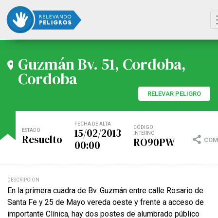
Guzmán Bv. 51, Cordoba,
Cordoba
RELEVAR PELIGRO
FECHA DE ALTA
CÓDIGO
15/02/2013
ESTADO
INTERNO
Resuelto
RO90PW
COM
00:00
DESCRIPCION
En la primera cuadra de Bv. Guzmán entre calle Rosario de
Santa Fe y 25 de Mayo vereda oeste y frente a acceso de
importante Clínica, hay dos postes de alumbrado público