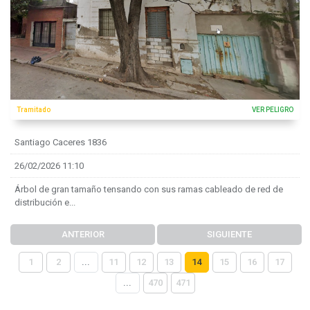
Tramitado
VER PELIGRO
Santiago Caceres 1836
26/02/2026 11:10
Árbol de gran tamaño tensando con sus ramas cableado de red de
distribución e...
ANTERIOR
SIGUIENTE
1
2
...
11
12
13
14
15
16
17
...
470
471